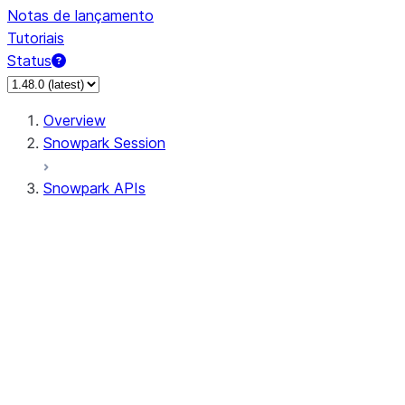
Notas de lançamento
Tutoriais
Status
Overview
Snowpark Session
Snowpark APIs
Input/Output
DataFrame
Column
Data Types