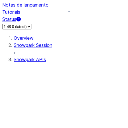
Notas de lançamento
Tutoriais
Status
Overview
Snowpark Session
Snowpark APIs
Input/Output
DataFrame
Column
Data Types