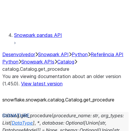
Exceptions
Testing
Snowpark pandas API
Desenvolvedor
Snowpark API
Python
Referência API
Python
Snowpark APIs
Catalog
catalog.Catalog.get_procedure
You are viewing documentation about an older version
(1.45.0).
View latest version
snowflake.snowpark.catalog.Catalog.get_
procedure
Catalog.
get_procedure
(
procedure_name
:
str
,
arg_types
:
List
[
DataType
]
,
*
,
database
:
Optional
[
Union
[
str
,
DatabaseModel
]
]
=
None
,
schema
:
Optional
[
Union
[
str
,