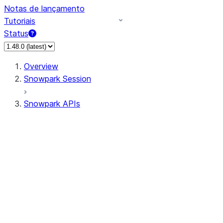
Notas de lançamento
Tutoriais
Status
Overview
Snowpark Session
Snowpark APIs
Input/Output
DataFrame
Column
Data Types