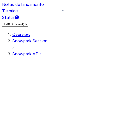
Notas de lançamento
Tutoriais
Status
Overview
Snowpark Session
Snowpark APIs
Input/Output
DataFrame
Column
Data Types