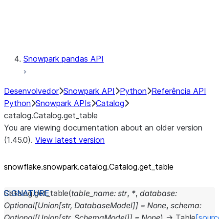
Exceptions
Testing
Snowpark pandas API
Desenvolvedor
Snowpark API
Python
Referência API
Python
Snowpark APIs
Catalog
catalog.Catalog.get_table
You are viewing documentation about an older version
(1.45.0).
View latest version
snowflake.snowpark.catalog.Catalog.get_
table
Catalog.
get_table
(
table_name
:
str
,
*
,
database
:
Optional
[
Union
[
str
,
DatabaseModel
]
]
=
None
,
schema
:
Optional
[
Union
[
str
,
SchemaModel
]
]
=
None
)
→
Table
[sourc