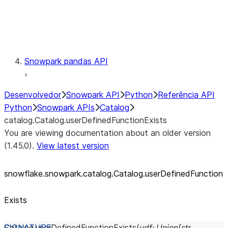
Exceptions
Testing
Snowpark pandas API
Desenvolvedor
Snowpark API
Python
Referência API
Python
Snowpark APIs
Catalog
catalog.Catalog.userDefinedFunctionExists
You are viewing documentation about an older version
(1.45.0).
View latest version
snowflake.snowpark.catalog.Catalog.userDefinedFunction
Exists
Catalog.
userDefinedFunctionExists
(
udf
:
Union
[
str
,