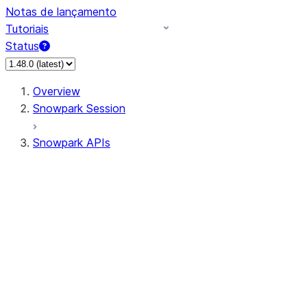
Notas de lançamento
Tutoriais
Status
Overview
Snowpark Session
Snowpark APIs
Input/Output
DataFrame
Column
Data Types