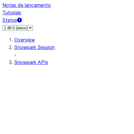
Notas de lançamento
Tutoriais
Status
Overview
Snowpark Session
Snowpark APIs
Input/Output
DataFrame
Column
Data Types