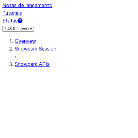
Notas de lançamento
Tutoriais
Status
Overview
Snowpark Session
Snowpark APIs
Input/Output
DataFrame
Column
Data Types