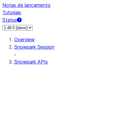
Notas de lançamento
Tutoriais
Status
Overview
Snowpark Session
Snowpark APIs
Input/Output
DataFrame
Column
Data Types