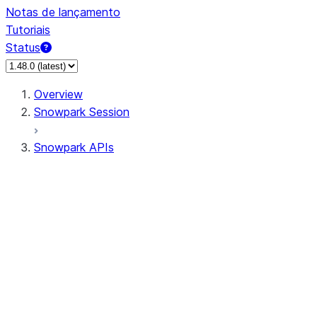
Notas de lançamento
Tutoriais
Status
Overview
Snowpark Session
Snowpark APIs
Input/Output
DataFrame
Column
Data Types