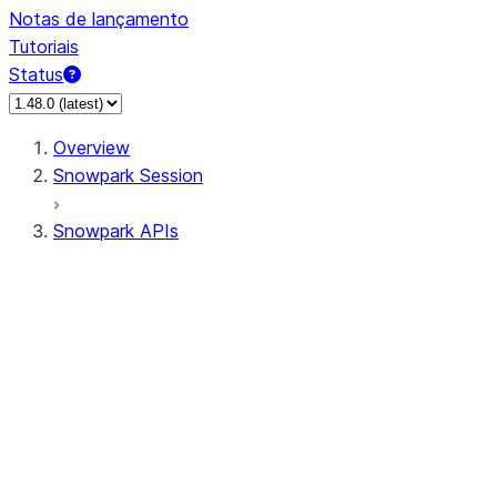
Notas de lançamento
Tutoriais
Status
Overview
Snowpark Session
Snowpark APIs
Input/Output
DataFrame
Column
Data Types