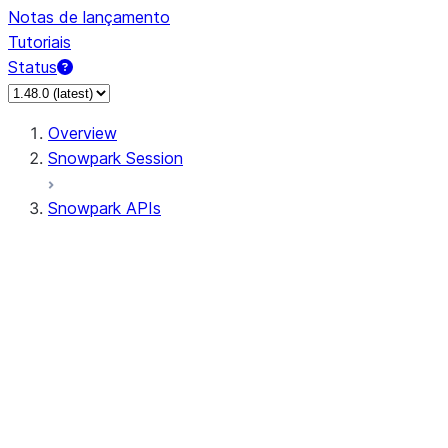
Notas de lançamento
Tutoriais
Status
Overview
Snowpark Session
Snowpark APIs
Input/Output
DataFrame
Column
Data Types