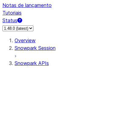
Notas de lançamento
Tutoriais
Status
Overview
Snowpark Session
Snowpark APIs
Input/Output
DataFrame
Column
Data Types