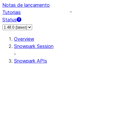
Notas de lançamento
Tutoriais
Status
Overview
Snowpark Session
Snowpark APIs
Input/Output
DataFrame
Column
Data Types