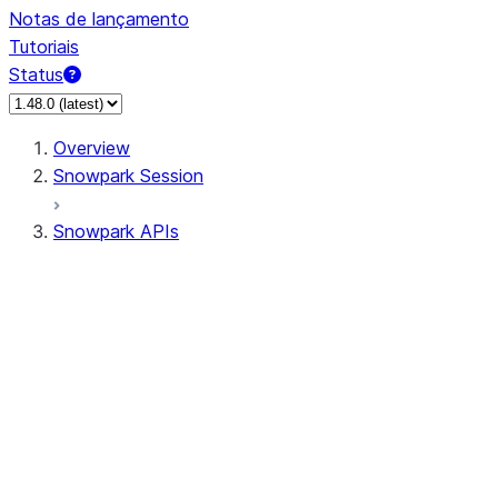
Notas de lançamento
Tutoriais
Status
Overview
Snowpark Session
Snowpark APIs
Input/Output
DataFrame
Column
Data Types