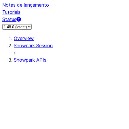
Notas de lançamento
Tutoriais
Status
Overview
Snowpark Session
Snowpark APIs
Input/Output
DataFrame
Column
Data Types