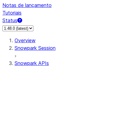
Notas de lançamento
Tutoriais
Status
Overview
Snowpark Session
Snowpark APIs
Input/Output
DataFrame
Column
Data Types