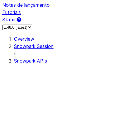
Notas de lançamento
Tutoriais
Status
Overview
Snowpark Session
Snowpark APIs
Input/Output
DataFrame
Column
Data Types