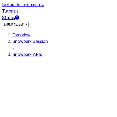
Notas de lançamento
Tutoriais
Status
Overview
Snowpark Session
Snowpark APIs
Input/Output
DataFrame
Column
Data Types