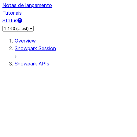
Notas de lançamento
Tutoriais
Status
Overview
Snowpark Session
Snowpark APIs
Input/Output
DataFrame
Column
Data Types