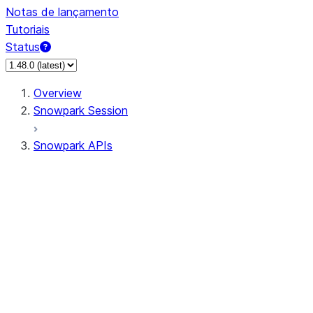
Notas de lançamento
Tutoriais
Status
Overview
Snowpark Session
Snowpark APIs
Input/Output
DataFrame
Column
Data Types