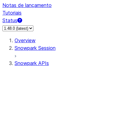
Notas de lançamento
Tutoriais
Status
Overview
Snowpark Session
Snowpark APIs
Input/Output
DataFrame
Column
Data Types