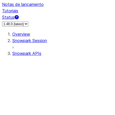
Notas de lançamento
Tutoriais
Status
Overview
Snowpark Session
Snowpark APIs
Input/Output
DataFrame
Column
Data Types