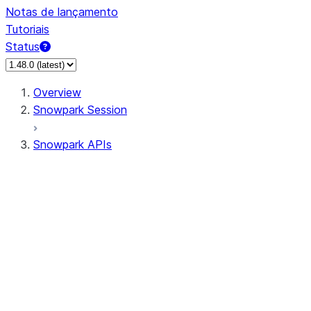
Notas de lançamento
Tutoriais
Status
Overview
Snowpark Session
Snowpark APIs
Input/Output
DataFrame
Column
Data Types