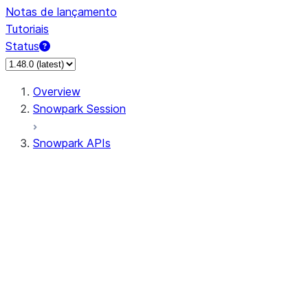
Notas de lançamento
Tutoriais
Status
Overview
Snowpark Session
Snowpark APIs
Input/Output
DataFrame
Column
Data Types