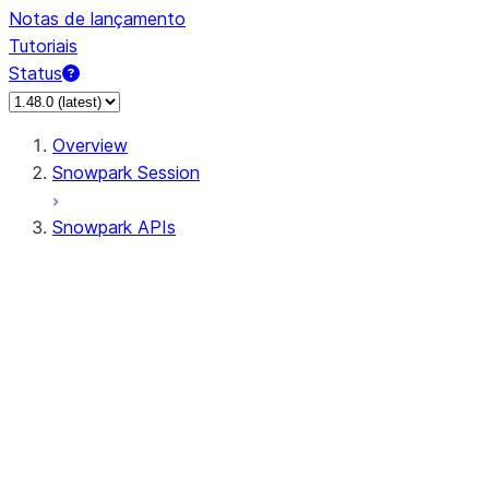
Notas de lançamento
Tutoriais
Status
Overview
Snowpark Session
Snowpark APIs
Input/Output
DataFrame
Column
Data Types