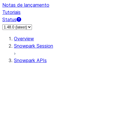
Notas de lançamento
Tutoriais
Status
Overview
Snowpark Session
Snowpark APIs
Input/Output
DataFrame
Column
Data Types