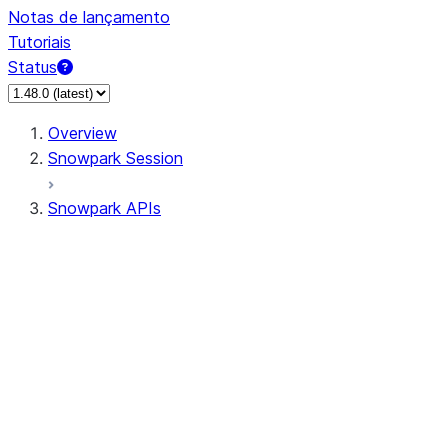
Notas de lançamento
Tutoriais
Status
Overview
Snowpark Session
Snowpark APIs
Input/Output
DataFrame
Column
Data Types