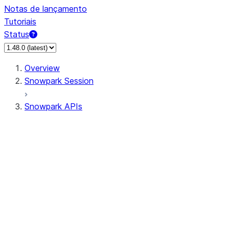
Notas de lançamento
Tutoriais
Status
Overview
Snowpark Session
Snowpark APIs
Input/Output
DataFrame
Column
Data Types