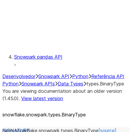
Context
Exceptions
Testing
Snowpark pandas API
Desenvolvedor
Snowpark API
Python
Referência API
Python
Snowpark APIs
Data Types
types.BinaryType
You are viewing documentation about an older version
(1.45.0).
View latest version
snowflake.snowpark.types.BinaryType
class
snowflake.snowpark.types.
BinaryType
[source]