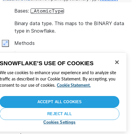
Bases:
_AtomicType
Binary data type. This maps to the BINARY data
type in Snowflake.
Methods
Expand
Esta página foi útil?
SNOWFLAKE'S USE OF COOKIES
We use cookies to enhance your experience and to analyze site
Sim
Não
traffic as described in our Cookie Statement. By accepting, you
Visite Snowflake
consent to our use of cookies.
Cookie Statement.
Participe da conversa
Como desenvolver com Snowflake
Compartilhe seu feedback
ACCEPT ALL COOKIES
Leia as novidades em nosso blog
Tenha sua própria certificação
REJECT ALL
Aviso de privacidade
Termos do site
Configurações de
Cookies Settings
cookies
©
2026
Snowflake, Inc.
Todos os direitos