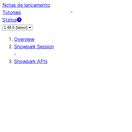
Notas de lançamento
Tutoriais
Status
Overview
Snowpark Session
Snowpark APIs
Input/Output
DataFrame
Column
Data Types