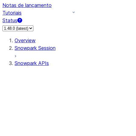
Notas de lançamento
Tutoriais
Status
Overview
Snowpark Session
Snowpark APIs
Input/Output
DataFrame
Column
Data Types