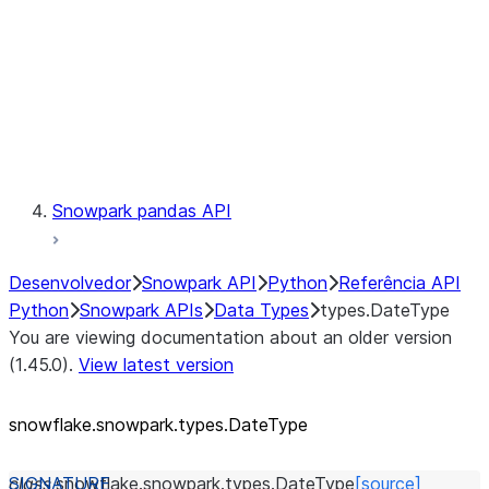
Context
Exceptions
Testing
Snowpark pandas API
Desenvolvedor
Snowpark API
Python
Referência API
Python
Snowpark APIs
Data Types
types.DateType
You are viewing documentation about an older version
(1.45.0).
View latest version
snowflake.snowpark.types.DateType
class
snowflake.snowpark.types.
DateType
[source]