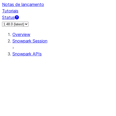
Notas de lançamento
Tutoriais
Status
Overview
Snowpark Session
Snowpark APIs
Input/Output
DataFrameReader
DataFrameWriter
FileOperation
PutResult
GetResult
ListResult