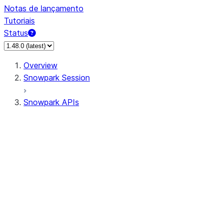
Notas de lançamento
Tutoriais
Status
Overview
Snowpark Session
Snowpark APIs
Input/Output
DataFrame
Column
Data Types