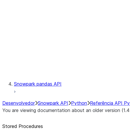
Catalog
LINEAGE
Context
Exceptions
Testing
Snowpark pandas API
Desenvolvedor
Snowpark API
Python
Referência API P
You are viewing documentation about an older version (1.4
Stored Procedures