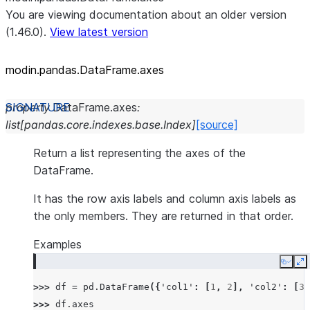
You are viewing documentation about an older version
(1.46.0).
View latest version
modin.pandas.DataFrame.axes
property
DataFrame.
axes
:
list
[
pandas.core.indexes.base.Index
]
[source]
Return a list representing the axes of the
DataFrame.
It has the row axis labels and column axis labels as
the only members. They are returned in that order.
Examples
Copy
E
>>> 
df
=
pd
.
DataFrame
({
'col1'
:
[
1
,
2
],
'col2'
:
[
3
,
>>> 
df
.
axes