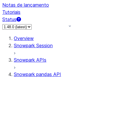
Notas de lançamento
Tutoriais
Status
Overview
Snowpark Session
Snowpark APIs
Snowpark pandas API
All supported APIs
Session
Input/Output