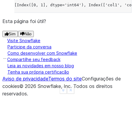
[Index([0, 1], dtype='int64'), Index(['col1', 'col
Esta página foi útil?
Sim
Não
Visite Snowflake
Participe da conversa
Como desenvolver com Snowflake
Compartilhe seu feedback
Leia as novidades em nosso blog
Tenha sua própria certificação
Aviso de privacidade
Termos do site
Configurações de
cookies
©
2026
Snowflake, Inc.
Todos os direitos
See more
Show less
reservados
.