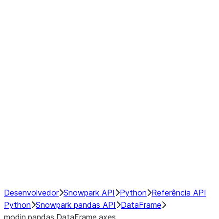
Window
GroupBy
Resampling
Interoperability with third party libraries
Hybrid Execution
NumPy Interoperability
Performance Recommendations
Desenvolvedor
Snowpark API
Python
Referência API
Python
Snowpark pandas API
DataFrame
modin.pandas.DataFrame.axes