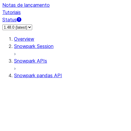
Notas de lançamento
Tutoriais
Status
Overview
Snowpark Session
Snowpark APIs
Snowpark pandas API
All supported APIs
Session
Input/Output