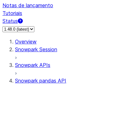
Notas de lançamento
Tutoriais
Status
Overview
Snowpark Session
Snowpark APIs
Snowpark pandas API
All supported APIs
Session
Input/Output