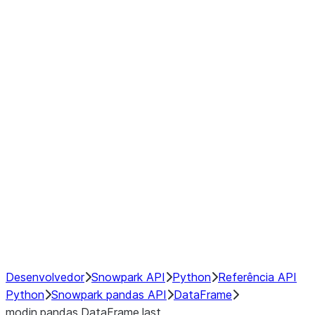
Window
GroupBy
Resampling
Interoperability with third party libraries
Hybrid Execution
NumPy Interoperability
Performance Recommendations
Desenvolvedor
Snowpark API
Python
Referência API
Python
Snowpark pandas API
DataFrame
modin.pandas.DataFrame.last