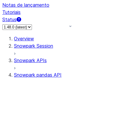
Notas de lançamento
Tutoriais
Status
Overview
Snowpark Session
Snowpark APIs
Snowpark pandas API
All supported APIs
Session
Input/Output