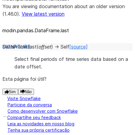
You are viewing documentation about an older version
(1.46.0).
View latest version
modin.pandas.DataFrame.last
DataFrame.
last
(
offset
)
→
Self
[source]
Select final periods of time series data based on a
date offset.
Esta página foi útil?
Sim
Não
Visite Snowflake
Participe da conversa
Como desenvolver com Snowflake
Compartilhe seu feedback
Leia as novidades em nosso blog
Tenha sua própria certificação