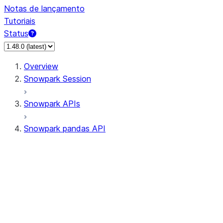
Notas de lançamento
Tutoriais
Status
Overview
Snowpark Session
Snowpark APIs
Snowpark pandas API
All supported APIs
Session
Input/Output