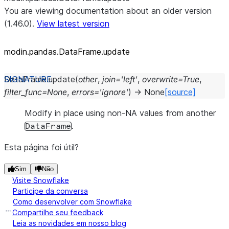
You are viewing documentation about an older version
(1.46.0).
View latest version
modin.pandas.DataFrame.update
DataFrame.
update
(
other
,
join
=
'left'
,
overwrite
=
True
,
filter_func
=
None
,
errors
=
'ignore'
)
→
None
[source]
Modify in place using non-NA values from another
.
DataFrame
Esta página foi útil?
Sim
Não
Visite Snowflake
Participe da conversa
Como desenvolver com Snowflake
Compartilhe seu feedback
Leia as novidades em nosso blog