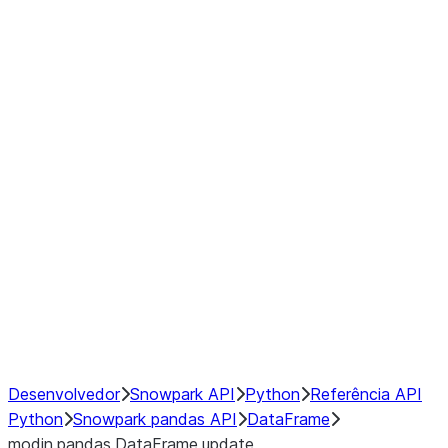
Window
GroupBy
Resampling
Interoperability with third party libraries
Hybrid Execution
NumPy Interoperability
Performance Recommendations
Desenvolvedor
Snowpark API
Python
Referência API
Python
Snowpark pandas API
DataFrame
modin.pandas.DataFrame.update