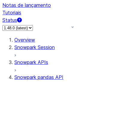
Notas de lançamento
Tutoriais
Status
Overview
Snowpark Session
Snowpark APIs
Snowpark pandas API
All supported APIs
Session
Input/Output