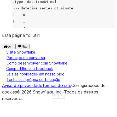
dtype: datetime64[ns]
>>> 
datetime_series
.
dt
.
minute
0    0
1    1
2    2
dtype: int8
Esta página foi útil?
Sim
Não
Visite Snowflake
Participe da conversa
Como desenvolver com Snowflake
Compartilhe seu feedback
Leia as novidades em nosso blog
Tenha sua própria certificação
Aviso de privacidade
Termos do site
Configurações de
cookies
©
2026
Snowflake, Inc.
Todos os direitos
See more
Show less
reservados
.