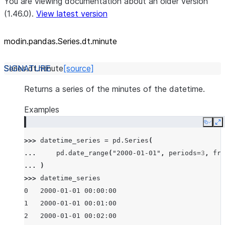
You are viewing documentation about an older version
(1.46.0).
View latest version
modin.pandas.Series.dt.minute
Series.dt.
minute
[source]
Returns a series of the minutes of the datetime.
Examples
Copy
E
>>> 
datetime_series
=
pd
.
Series
(
... 
pd
.
date_range
(
"2000-01-01"
,
periods
=
3
,
fre
... 
)
>>> 
datetime_series
0   2000-01-01 00:00:00
1   2000-01-01 00:01:00
2   2000-01-01 00:02:00