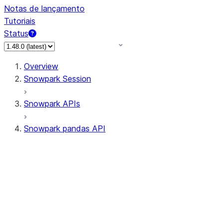
Notas de lançamento
Tutoriais
Status
Overview
Snowpark Session
Snowpark APIs
Snowpark pandas API
All supported APIs
Session
Input/Output