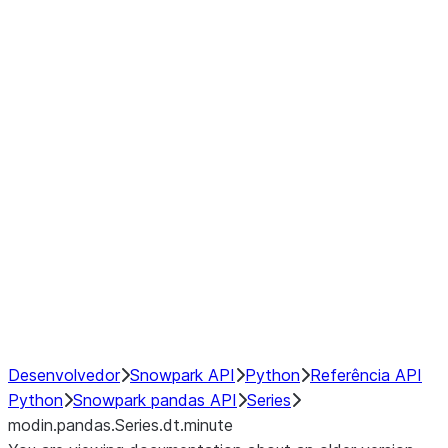
Window
GroupBy
Resampling
Interoperability with third party libraries
Hybrid Execution
NumPy Interoperability
Performance Recommendations
Desenvolvedor
Snowpark API
Python
Referência API
Python
Snowpark pandas API
Series
modin.pandas.Series.dt.minute