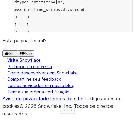
dtype: datetime64[ns]
>>> 
datetime_series
.
dt
.
second
0    0
1    1
2    2
dtype: int8
Esta página foi útil?
Sim
Não
Visite Snowflake
Participe da conversa
Como desenvolver com Snowflake
Compartilhe seu feedback
Leia as novidades em nosso blog
Tenha sua própria certificação
Aviso de privacidade
Termos do site
Configurações de
cookies
©
2026
Snowflake, Inc.
Todos os direitos
See more
Show less
reservados
.