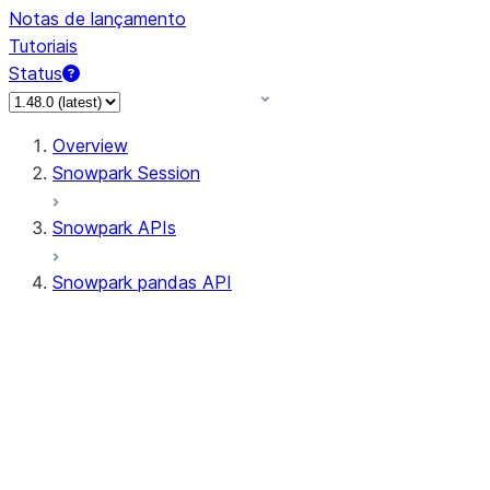
Notas de lançamento
Tutoriais
Status
Overview
Snowpark Session
Snowpark APIs
Snowpark pandas API
All supported APIs
Session
Input/Output