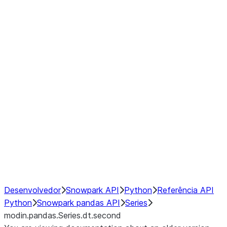
Window
GroupBy
Resampling
Interoperability with third party libraries
Hybrid Execution
NumPy Interoperability
Performance Recommendations
Desenvolvedor
Snowpark API
Python
Referência API
Python
Snowpark pandas API
Series
modin.pandas.Series.dt.second