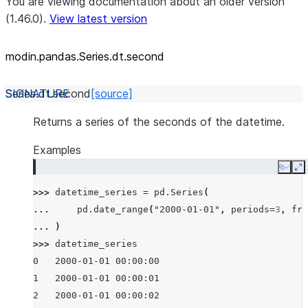
You are viewing documentation about an older version
(1.46.0).
View latest version
modin.pandas.Series.dt.second
Series.dt.
second
[source]
Returns a series of the seconds of the datetime.
Examples
Copy
E
>>> 
datetime_series
=
pd
.
Series
(
... 
pd
.
date_range
(
"2000-01-01"
,
periods
=
3
,
fre
... 
)
>>> 
datetime_series
0   2000-01-01 00:00:00
1   2000-01-01 00:00:01
2   2000-01-01 00:00:02