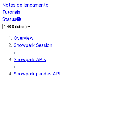
Notas de lançamento
Tutoriais
Status
Overview
Snowpark Session
Snowpark APIs
Snowpark pandas API
All supported APIs
Session
Input/Output