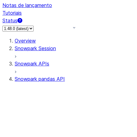
Notas de lançamento
Tutoriais
Status
Overview
Snowpark Session
Snowpark APIs
Snowpark pandas API
All supported APIs
Session
Input/Output