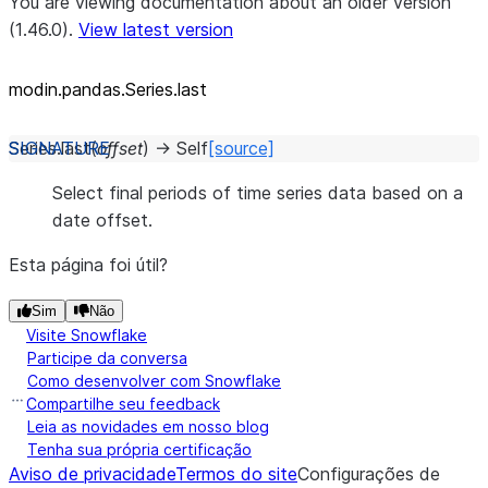
You are viewing documentation about an older version
(1.46.0).
View latest version
modin.pandas.Series.last
Series.
last
(
offset
)
→
Self
[source]
Select final periods of time series data based on a
date offset.
Esta página foi útil?
Sim
Não
Visite Snowflake
Participe da conversa
Como desenvolver com Snowflake
Compartilhe seu feedback
Leia as novidades em nosso blog
Tenha sua própria certificação
Aviso de privacidade
Termos do site
Configurações de