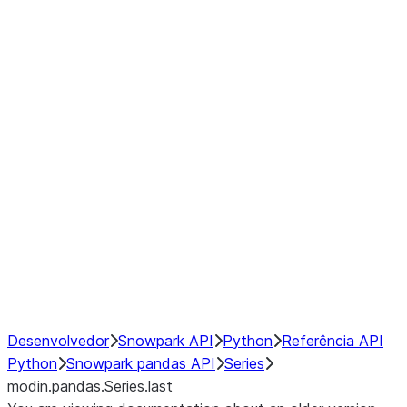
Window
GroupBy
Resampling
Interoperability with third party libraries
Hybrid Execution
NumPy Interoperability
Performance Recommendations
Desenvolvedor
Snowpark API
Python
Referência API
Python
Snowpark pandas API
Series
modin.pandas.Series.last