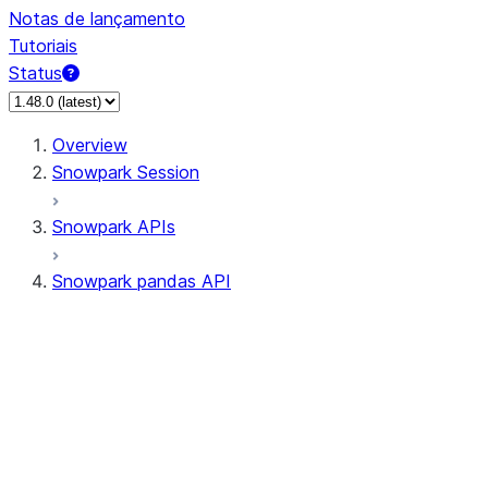
Notas de lançamento
Tutoriais
Status
Overview
Snowpark Session
Snowpark APIs
Snowpark pandas API
All supported APIs
Session
Input/Output