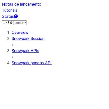
Notas de lançamento
Tutoriais
Status
Overview
Snowpark Session
Snowpark APIs
Snowpark pandas API
All supported APIs
Session
Input/Output