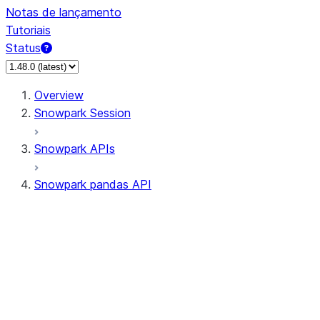
Notas de lançamento
Tutoriais
Status
Overview
Snowpark Session
Snowpark APIs
Snowpark pandas API
All supported APIs
Session
Input/Output