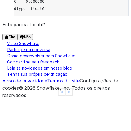
C    0.000000
dtype: float64
Esta página foi útil?
Sim
Não
Visite Snowflake
Participe da conversa
Como desenvolver com Snowflake
Compartilhe seu feedback
Leia as novidades em nosso blog
Tenha sua própria certificação
Aviso de privacidade
Termos do site
Configurações de
cookies
©
2026
Snowflake, Inc.
Todos os direitos
See more
Show less
reservados
.