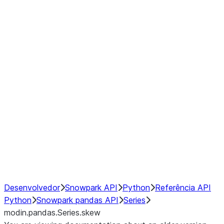
Window
GroupBy
Resampling
Interoperability with third party libraries
Hybrid Execution
NumPy Interoperability
Performance Recommendations
Desenvolvedor
Snowpark API
Python
Referência API
Python
Snowpark pandas API
Series
modin.pandas.Series.skew