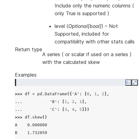
Include only the numeric columns (
only True is supported )
level
(
Optional
[
bool
]
) – Not
Supported, included for
compatibility with other stats calls
Return type
A series ( or scalar if used on a series )
with the calculated skew
Examples
Copy
E
>>> 
df
=
pd
.
DataFrame
({
'A'
:
[
0
,
1
,
2
],
... 
'B'
:
[
1
,
2
,
1
],
... 
'C'
:
[
3
,
4
,
5
]})
>>> 
df
.
skew
()
A    0.000000
B    1.732059