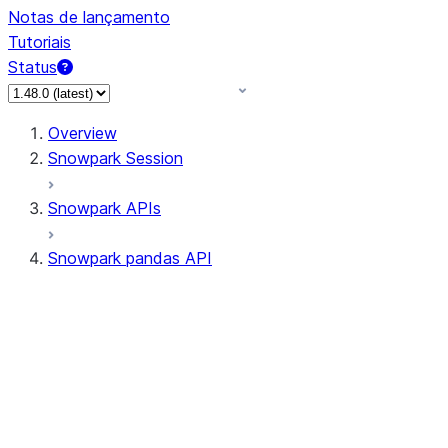
Notas de lançamento
Tutoriais
Status
Overview
Snowpark Session
Snowpark APIs
Snowpark pandas API
All supported APIs
Session
Input/Output