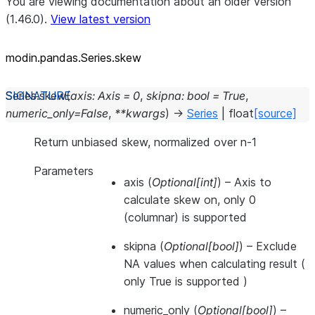
You are viewing documentation about an older version
(1.46.0).
View latest version
modin.pandas.Series.skew
Series.
skew
(
axis
:
Axis
=
0
,
skipna
:
bool
=
True
,
numeric_only
=
False
,
**
kwargs
)
→
Series
|
float
[source]
Return unbiased skew, normalized over n-1
Parameters
axis
(
Optional
[
int
]
) – Axis to
calculate skew on, only 0
(columnar) is supported
skipna
(
Optional
[
bool
]
) – Exclude
NA values when calculating result (
only True is supported )
numeric_only
(
Optional
[
bool
]
) –