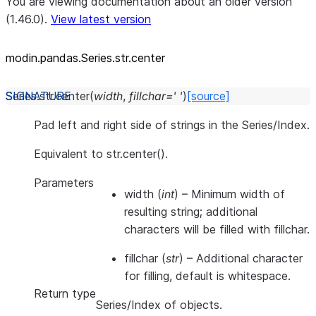
You are viewing documentation about an older version
(1.46.0).
View latest version
modin.pandas.Series.str.center
Series.str.
center
(
width
,
fillchar
=
'
'
)
[source]
Pad left and right side of strings in the Series/Index.
Equivalent to str.center().
Parameters
width
(
int
) – Minimum width of
resulting string; additional
characters will be filled with fillchar.
fillchar
(
str
) – Additional character
for filling, default is whitespace.
Return type
Series/Index of objects.