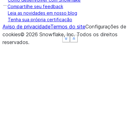
Compartilhe seu feedback
Leia as novidades em nosso blog
Tenha sua própria certificação
Aviso de privacidade
Termos do site
Configurações de
cookies
©
2026
Snowflake, Inc.
Todos os direitos
See more
See more
See more
Show less
Show less
Show less
reservados
.