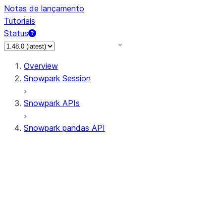
Notas de lançamento
Tutoriais
Status
Overview
Snowpark Session
Snowpark APIs
Snowpark pandas API
All supported APIs
Session
Input/Output