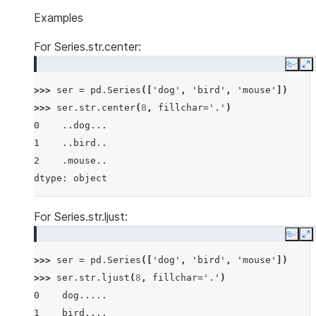
Examples
For Series.str.center:
Copy
E
>>> 
ser
=
pd
.
Series
([
'dog'
,
'bird'
,
'mouse'
])
>>> 
ser
.
str
.
center
(
8
,
fillchar
=
'.'
)
0    ..dog...
1    ..bird..
2    .mouse..
dtype: object
For Series.str.ljust:
Copy
E
>>> 
ser
=
pd
.
Series
([
'dog'
,
'bird'
,
'mouse'
])
>>> 
ser
.
str
.
ljust
(
8
,
fillchar
=
'.'
)
0    dog.....
1    bird....