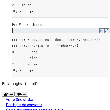
2    mouse...
dtype: object
For Series.str.rjust:
Copy
E
>>> 
ser
=
pd
.
Series
([
'dog'
,
'bird'
,
'mouse'
])
>>> 
ser
.
str
.
rjust
(
8
,
fillchar
=
'.'
)
0    .....dog
1    ....bird
2    ...mouse
dtype: object
Esta página foi útil?
Sim
Não
Visite Snowflake
Participe da conversa
Como desenvolver com Snowflake