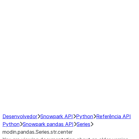
Window
GroupBy
Resampling
Interoperability with third party libraries
Hybrid Execution
NumPy Interoperability
Performance Recommendations
Desenvolvedor
Snowpark API
Python
Referência API
Python
Snowpark pandas API
Series
modin.pandas.Series.str.center