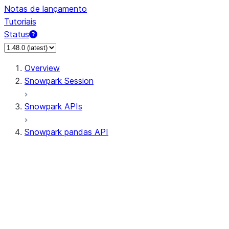
Notas de lançamento
Tutoriais
Status
Overview
Snowpark Session
Snowpark APIs
Snowpark pandas API
All supported APIs
Session
Input/Output