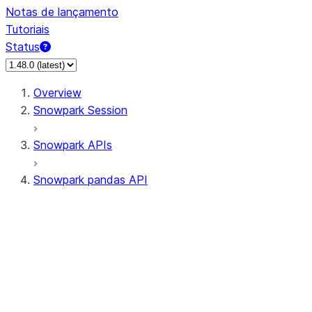
Notas de lançamento
Tutoriais
Status
Overview
Snowpark Session
Snowpark APIs
Snowpark pandas API
All supported APIs
Session
Input/Output