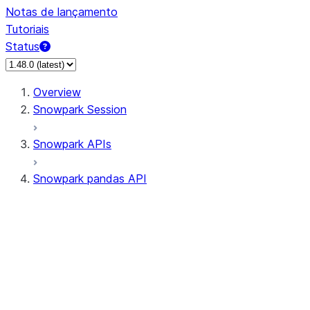
Notas de lançamento
Tutoriais
Status
Overview
Snowpark Session
Snowpark APIs
Snowpark pandas API
All supported APIs
Session
Input/Output